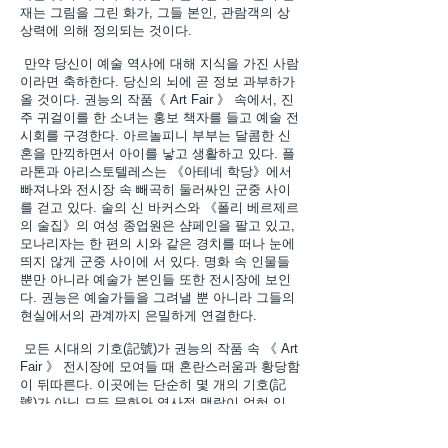
재는 그림을 그린 화가, 그들 본인, 관람객의 상
상력에 의해 정의되는 것이다.
만약 당신이 예술 역사에 대해 지식을 가진 사람
이라면 축하한다. 당신의 뇌에 곧 정보 과부하가
올 것이다. 권능의 작품《 Art Fair 》 속에서, 진
주 귀걸이를 한 소녀는 홍보 책자를 들고 예술 전
시회를 구경한다. 아르놀피니 부부는 달콤한 신
혼을 만끽하면서 아이를 낳고 생활하고 있다. 플
라톤과 아리스토텔레스는 《아테네 학당》에서
빠져나와 전시장 속 빼곡히 둘러싸인 군중 사이
를 걷고 있다. 술의 신 바커스와 《폴리 베르제르
의 술집》의 여성 종업원은 샴페인을 팔고 있고,
모나리자는 한 편의 시와 같은 경치를 떠나 눈에
띄지 않게 군중 사이에 서 있다. 명화 속 인물들
뿐만 아니라 예술가 본인들 또한 전시장에 보인
다. 권능은 예술가들을 그려낼 뿐 아니라 그들의
현실에서의 관계까지 은밀하게 연결한다.
모든 시대의 기호(記號)가 권능의 작품 속 《 Art
Fair 》 전시장에 모여들 때 혼란스러움과 황당함
이 뒤따른다. 이곳에는 단순히 몇 개의 기호(記
號)가 아닌 모든 문화와 역사적 맥락이 얽혀 있
다. 관객은 작품 속 기호(記號)를 식별함과 동시
에, 과거의 정의(定義)에서 분리하여 새로운 맥락