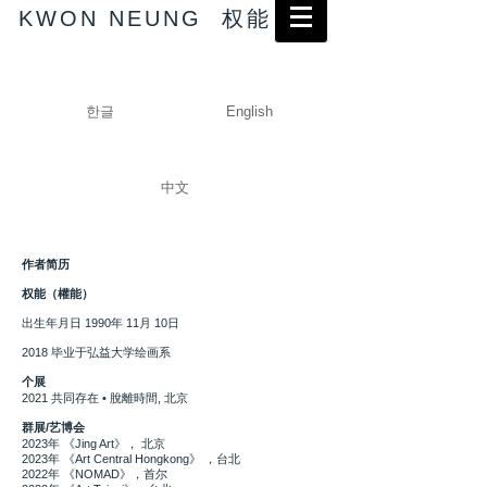
KWON NEUNG 权能
한글
English
中文
作者简历
权能（權能）
出生年月日 1990年 11月 10日
2018 毕业于弘益大学绘画系
个展
2021 共同存在 • 脫離時間,
北
京
群展/艺博会
2023
年
《Jing Art》，
北京
2023
年
《Art Central Hongkong》 ，
台北
2022
年
《NOMAD》
，首尔